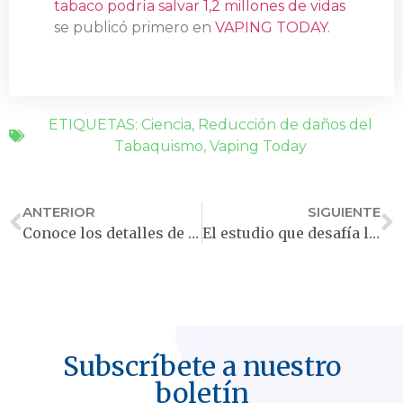
tabaco podría salvar 1,2 millones de vidas
se publicó primero en
VAPING TODAY
.
ETIQUETAS:
Ciencia
,
Reducción de daños del
Tabaquismo
,
Vaping Today
ANTERIOR
SIGUIENTE
Conoce los detalles de la nueva Ley de vapeo en Perú; y el análisis de Jorge Palma de ASOVAPE
El estudio que desafía las políticas y mentalidades tradicionales en relación con el tabaquismo
Subscríbete a nuestro
boletín