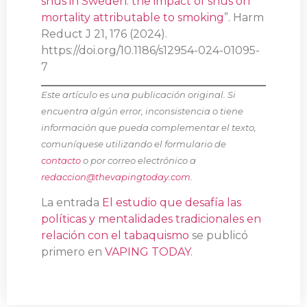
snus in Sweden: the impact of snus on
mortality attributable to smoking
”. Harm
Reduct J 21, 176 (2024).
https://doi.org/10.1186/s12954-024-01095-
7
Este artículo es una publicación original. Si
encuentra algún error, inconsistencia o tiene
información que pueda complementar el texto,
comuníquese utilizando el formulario de
contacto
o por correo electrónico a
redaccion@thevapingtoday.com
.
La entrada
El estudio que desafía las
políticas y mentalidades tradicionales en
relación con el tabaquismo
se publicó
primero en
VAPING TODAY
.