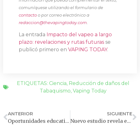
información que pueda complementar el texto,
comuníquese utilizando el formulario de
contacto
o por correo electrónico a
redaccion@thevapingtoday.com
.
La entrada
Impacto del vapeo a largo
plazo: revelaciones y rutas futuras
se
publicó primero en
VAPING TODAY
.
ETIQUETAS:
Ciencia
,
Reducción de daños del
Tabaquismo
,
Vaping Today
ANTERIOR
SIGUIENTE
Oportunidades educativas para profesionales de la salud
Nuevo estudio revela eficacia del vapeo en la lucha contra el tabaquismo