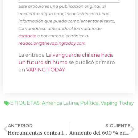
Este artículo es una publicación original. Si
encuentra algún error, inconsistencia o tiene
información que pueda complementar el texto,
comuníquese utilizando el formulario de
contacto
o por correo electrónico a
redaccion@thevapingtoday.com
.
La entrada
La vanguardia chilena hacia
un futuro sin humo
se publicó primero
en
VAPING TODAY
.
ETIQUETAS:
América Latina
,
Política
,
Vaping Today
ANTERIOR
SIGUIENTE
Herramientas contra la confusión: la lección del Dr. Phillips
Aumento del 600 % en usuarios de vapeo en Brasil desafía la política de prohibición de ANVISA