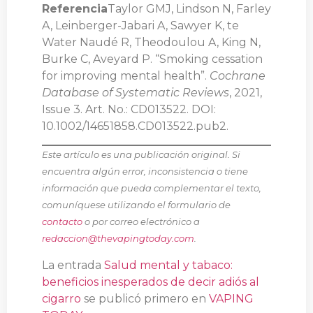
Referencia
Taylor GMJ, Lindson N, Farley
A, Leinberger-Jabari A, Sawyer K, te
Water Naudé R, Theodoulou A, King N,
Burke C, Aveyard P. “Smoking cessation
for improving mental health”.
Cochrane
Database of Systematic Reviews
, 2021,
Issue 3. Art. No.: CD013522. DOI:
10.1002/14651858.CD013522.pub2.
Este artículo es una publicación original. Si
encuentra algún error, inconsistencia o tiene
información que pueda complementar el texto,
comuníquese utilizando el formulario de
contacto
o por correo electrónico a
redaccion@thevapingtoday.com
.
La entrada
Salud mental y tabaco:
beneficios inesperados de decir adiós al
cigarro
se publicó primero en
VAPING