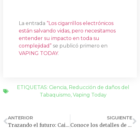
La entrada
“Los cigarrillos electrónicos
están salvando vidas, pero necesitamos
entender su impacto en toda su
complejidad”
se publicó primero en
VAPING TODAY
.
ETIQUETAS:
Ciencia
,
Reducción de daños del
Tabaquismo
,
Vaping Today
ANTERIOR
SIGUIENTE
Trazando el futuro: Caitlin Notley asume el mando de Nicotine & Tobacco Research
Conoce los detalles de la nueva Ley de vapeo en Perú; y el análisis de Jorge Palma de ASOVAPE