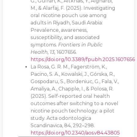
G., Gufran, K., Altkhais, Y., Algharbi,
M., & Alarfaj, F. (2025). Investigating
oral nicotine pouch use among
adults in Riyadh, Saudi Arabia:
Prevalence, awareness,
susceptibility, and associated
symptoms.
Frontiers in Public
Health, 13,
1607656.
https://doi.org/10.3389/fpubh.2025.1607656
La Rosa, G. R. M., Fagerström, K.,
Pacino, S. A., Kowalski, J., Górska, R.,
Gospodaru, S., Bordeniuc, G., Fala, V.,
Amaliya, A., Chapple, I., & Polosa, R.
(2025). Self-reported oral health
outcomes after switching to a novel
nicotine pouch technology: a pilot
study. Acta odontologica
Scandinavica, 84, 292–298.
https://doi.org/10.2340/aos.v84.43805