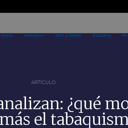
Inicio
Nosotros
RDT y DDHH
Estudios
Pr
ARTÍCULO
analizan: ¿qué mo
 más el tabaquis