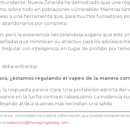
s contundente. Nueva Zelanda ha demostrado que una reg
, sobre todo en poblaciones vulnerables. Mientras tanto
acceso a una herramienta que, para muchos fumadores, po
 o abandonarlos por completo.
ión, pero la experiencia neozelandesa sugiere que este 
iseñadas que minimicen su atractivo para los adolescente
 Regular con inteligencia, en lugar de prohibir por temo
r debe enfrentar:
abaco, ¿estamos regulando el vapeo de la manera cor
, la respuesta parece clara. Una prohibición estricta del 
avance en la lucha contra el tabaquismo. La evidencia su
ejando atrás a quienes más necesitan una salida.
lgún error, inconsistencia o tiene información que pueda complement
co a
redaccion@thevapingtoday.com
.