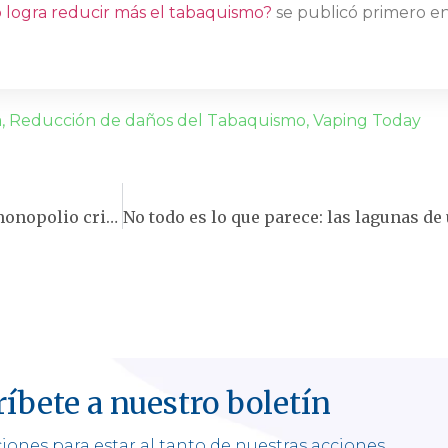
 logra reducir más el tabaquismo?
se publicó primero e
a
,
Reducción de daños del Tabaquismo
,
Vaping Today
El futuro del vapeo en México: la inminencia de un monopolio criminal
íbete a nuestro boletín
iones para estar al tanto de nuestras acciones