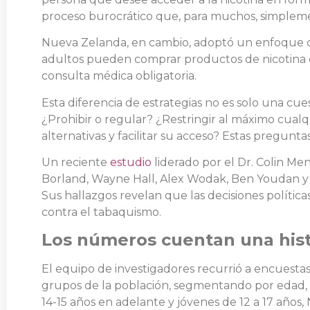
proceso burocrático que, para muchos, simpleme
Nueva Zelanda, en cambio, adoptó un enfoque dife
adultos pueden comprar productos de nicotina en
consulta médica obligatoria.
Esta diferencia de estrategias no es solo una cues
¿Prohibir o regular? ¿Restringir al máximo cua
alternativas y facilitar su acceso? Estas pregunta
Un reciente
estudio
liderado por el Dr. Colin M
Borland, Wayne Hall, Alex Wodak, Ben Youdan y 
Sus hallazgos revelan que las decisiones polític
contra el tabaquismo.
Los números cuentan una hist
El equipo de investigadores recurrió a encuestas
grupos de la población, segmentando por edad, n
14-15 años en adelante y jóvenes de 12 a 17 años