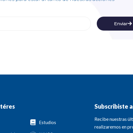
Enviar
ntéres
Subscribiste 
Recibe nuestras últ
Estudios
realizaremos en pr