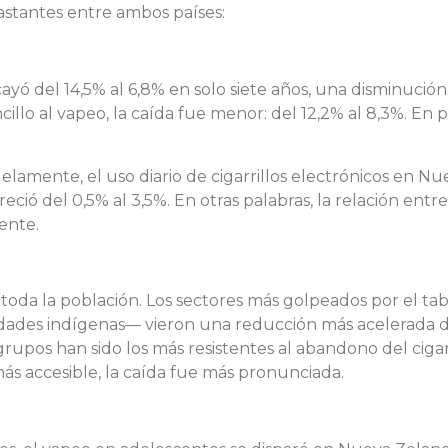
rastantes entre ambos países:
yó del 14,5% al 6,8% en solo siete años, una disminución
cillo al vapeo, la caída fue menor: del 12,2% al 8,3%. En
lelamente, el uso diario de cigarrillos electrónicos en
reció del 0,5% al 3,5%. En otras palabras, la relación entr
ente.
n toda la población. Los sectores más golpeados por el 
idades indígenas— vieron una reducción más acelerada
grupos han sido los más resistentes al abandono del cigar
ás accesible, la caída fue más pronunciada.