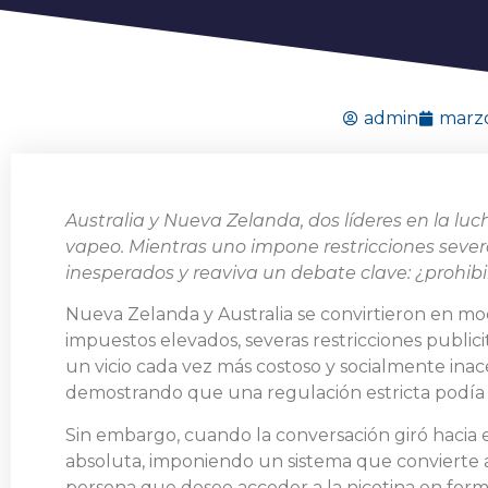
admin
marzo
Australia y Nueva Zelanda, dos líderes en la l
vapeo. Mientras uno impone restricciones severa
inesperados y reaviva un debate clave: ¿prohibi
Nueva Zelanda y Australia se convirtieron en mod
impuestos elevados, severas restricciones public
un vicio cada vez más costoso y socialmente inac
demostrando que una regulación estricta podía e
Sin embargo, cuando la conversación giró hacia el
absoluta, imponiendo un sistema que convierte a 
persona que desee acceder a la nicotina en form