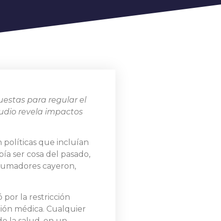
uestas para regular el
tudio revela impactos
 políticas que incluían
ía ser cosa del pasado,
e fumadores cayeron,
 por la restricción
ción médica. Cualquier
e la salud, en un