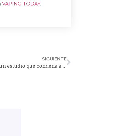
n
VAPING TODAY
.
SIGUIENTE
No todo es lo que parece: las lagunas de un estudio que condena al vapeo