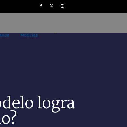
ensa
Noticias
delo logra
mo?