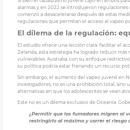
Si bien el tabaquismo juvenil cayó en ambos paí
alarmas y en 2022 se introdujeron regulaciones 
comenzó a desacelerarse después de estas medid
regulaciones que permitan el acceso al vapeo pa
El dilema de la regulación: equ
El estudio ofrece una lección clara: facilitar el
Zelanda, esta estrategia ha logrado reducir más
vulnerables. Australia, con su enfoque restricti
su política podría estar frenando un recurso po
Sin embargo, el aumento del vapeo juvenil en N
investigadores, no es una prohibición total, sin
alternativas sin que los adolescentes se vean atra
Este no es un dilema exclusivo de Oceanía. Gob
¿Permitir que los fumadores migren al v
restringirlo al máximo y correr el riesgo