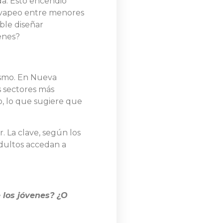
da. Esto encendió
l vapeo entre menores
ble diseñar
enes?
uismo. En Nueva
s sectores más
o, lo que sugiere que
 La clave, según los
adultos accedan a
 los jóvenes? ¿O