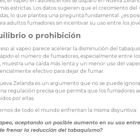
ses, el vapeo en adolescentes se disparó en Nueva Zelan
más estrictas. Los datos sugieren que el crecimiento de
as, lo que plantea una pregunta fundamental: ¿es posi
ra adultos fumadores sin incentivar su uso entre los jóv
ilibrio o prohibición
 acceso al vapeo parece acelerar la disminución del tabaq
 rápido el número de fumadores, especialmente entre lo
vo, muestra una caída más lenta y un menor uso del vape
tencialmente efectivo para dejar de fumar.
ueva Zelanda es un argumento que no se puede ignorar.
o una regulación precisa que permita que los fumadores 
ídos por ellas.
iernos de todo el mundo enfrentan la misma disyuntiva:
apeo, aceptando un posible aumento en su uso entre
 de frenar la reducción del tabaquismo?