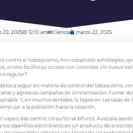
 22, 2025
12:10 am
Ciencia
marzo 22, 2025
ucha contra el tabaquismo, han adoptado estrategias op
s, el otro facilita su acceso con controles. Un nuevo es
r o regular?
elos a seguir en materia de control del tabaquismo, con
itarias y agresivas campañas de concienciación. Fumar deb
eptable. Y, en muchos sentidos, lo lograron. Las tasas d
mpujar a la población hacia la cesación.
 vapeo, ese camino conjunto se bifurcó. Australia apostó
los cigarrillos electrónicos en un producto de prescrip
a de vapor debe obtener una receta de un profesional d