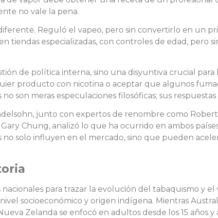
nte no vale la pena.
rente. Reguló el vapeo, pero sin convertirlo en un privi
 tiendas especializadas, con controles de edad, pero si
tión de política interna, sino una disyuntiva crucial para 
lquier producto con nicotina o aceptar que algunos fuma
s no son meras especulaciones filosóficas; sus respuestas s
endelsohn, junto con expertos de renombre como Rober
Gary Chung, analizó lo que ha ocurrido en ambos países
as no solo influyen en el mercado, sino que pueden aceler
oria
 nacionales para trazar la evolución del tabaquismo y el
ivel socioeconómico y origen indígena. Mientras Austral
, Nueva Zelanda se enfocó en adultos desde los 15 años y 