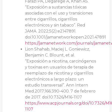
Farazi PA, Degarege A, Khan AS.
“Exposición a sustancias tóxicas
asociadas con el uso y transiciones
entre cigarrillos, cigarrillos
electrónicos y sin tabaco”. Red
JAMA. 2022;5(2):e2147891.
doi:10.1001/jamanetworkopen.2021.47891
https://jamanetwork.com/journals/jamanet
Lion Shahab, Maciej L. Goniewicz,
Benjamin C. Blount, et al.
“Exposición a nicotina, carcinógenos
y toxinas en usuarios de terapia de
reemplazo de nicotina y cigarrillos
electrónicos a largo plazo: un
estudio transversal”. Ann Intern
Med.2017;166:390-400. 7 de febrero
de 2017. doi:10.7326/M16-1107
https://www.acpjournals.org/doi/10.7326/M1
1107