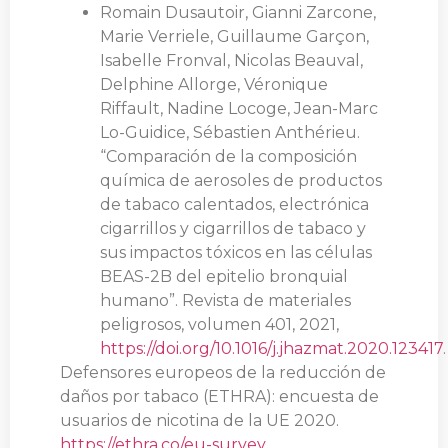
Romain Dusautoir, Gianni Zarcone,
Marie Verriele, Guillaume Garçon,
Isabelle Fronval, Nicolas Beauval,
Delphine Allorge, Véronique
Riffault, Nadine Locoge, Jean-Marc
Lo-Guidice, Sébastien Anthérieu.
“Comparación de la composición
química de aerosoles de productos
de tabaco calentados, electrónica
cigarrillos y cigarrillos de tabaco y
sus impactos tóxicos en las células
BEAS-2B del epitelio bronquial
humano”. Revista de materiales
peligrosos, volumen 401, 2021,
https://doi.org/10.1016/j.jhazmat.2020.123417
.
Defensores europeos de la reducción de
daños por tabaco (ETHRA): encuesta de
usuarios de nicotina de la UE 2020.
https://ethra.co/eu-survey