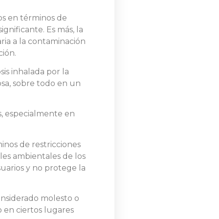
vos en términos de
gnificante. Es más, la
aria a la contaminación
ción.
is inhalada por la
osa, sobre todo en un
os, especialmente en
minos de restricciones
oles ambientales de los
arios y no protege la
onsiderado molesto o
 en ciertos lugares