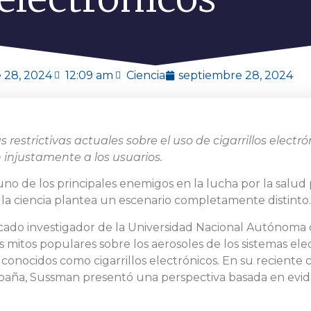
 28, 2024
12:09 am
Ciencia
septiembre 28, 2024
 restrictivas actuales sobre el uso de cigarrillos electr
 injustamente a los usuarios.
uno de los principales enemigos en la lucha por la salud
cos la ciencia plantea un escenario completamente distinto
acado investigador de la Universidad Nacional Autónoma 
mitos populares sobre los aerosoles de los sistemas ele
onocidos como cigarrillos electrónicos. En su reciente 
spaña, Sussman presentó una perspectiva basada en evide