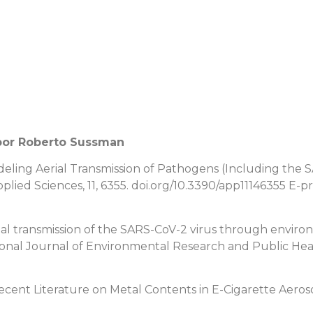
 por Roberto Sussman
Modeling Aerial Transmission of Pathogens (Including the 
plied Sciences, 11, 6355. doi.org/10.3390/app11146355 E-p
erial transmission of the SARS-CoV-2 virus through envir
ational Journal of Environmental Research and Public Healt
ecent Literature on Metal Contents in E-Cigarette Aerosol.