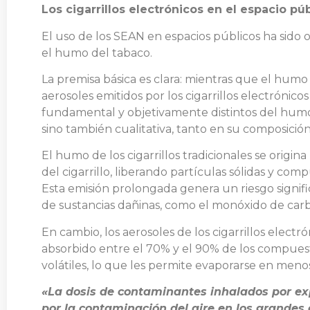
Los cigarrillos electrónicos en el espacio pú
El uso de los SEAN en espacios públicos ha sido 
el humo del tabaco.
La premisa básica es clara: mientras que el humo
aerosoles emitidos por los cigarrillos electrónic
fundamental y objetivamente distintos del humo 
sino también cualitativa, tanto en su composic
El humo de los cigarrillos tradicionales se orig
del cigarrillo, liberando partículas sólidas y co
Esta emisión prolongada genera un riesgo signifi
de sustancias dañinas, como el monóxido de carbo
En cambio, los aerosoles de los cigarrillos elect
absorbido entre el 70% y el 90% de los compuest
volátiles, lo que les permite evaporarse en men
«La dosis de contaminantes inhalados por ex
por la contaminación del aire en los grandes