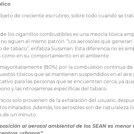
blico
objeto de creciente escrutinio, sobre todo cuando se tra
 de los cigarrillos combustibles es una mezcla tóxica am
os no siguen el mismo patrón. “Los aerosoles que generan
de tabaco”, enfatiza Sussman. Esta diferencia no es sim
ión como en su comportamiento en el ambiente.
ina mayoritariamente (80%) por la combustión continua d
mpuestos tóxicos que se mantienen suspendidos en el aire 
cativo para las personas que se encuentran cerca, ya que
no y las nitrosaminas específicas del tabaco.
rónicos solo provienen de la exhalación del usuario, desp
os inhalados. Además, los aerosoles son de naturaleza l
os de un minuto.
posición al aerosol ambiental de los SEAN es menor 
 centros urbanos”.