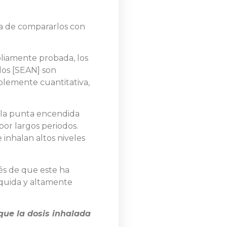
ta de compararlos con
pliamente probada, los
 los [SEAN] son
plemente cuantitativa,
e la punta encendida
por largos periodos.
 inhalan altos niveles
ués de que este ha
íquida y altamente
que la dosis inhalada