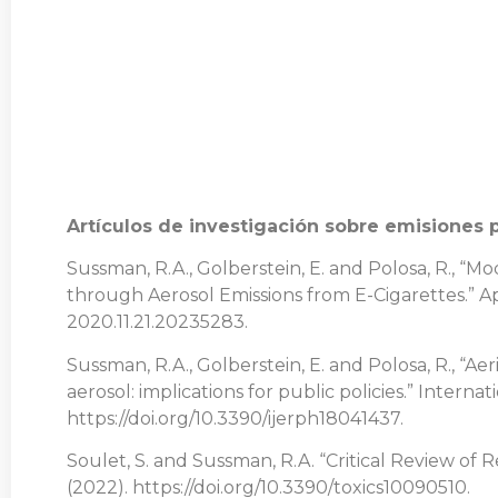
Artículos de investigación sobre emisiones
Sussman, R.A., Golberstein, E. and Polosa, R., “
through Aerosol Emissions from E-Cigarettes.” Ap
2020.11.21.20235283.
Sussman, R.A., Golberstein, E. and Polosa, R., “A
aerosol: implications for public policies.” Intern
https://doi.org/10.3390/ijerph18041437.
Soulet, S. and Sussman, R.A. “Critical Review of R
(2022). https://doi.org/10.3390/toxics10090510.