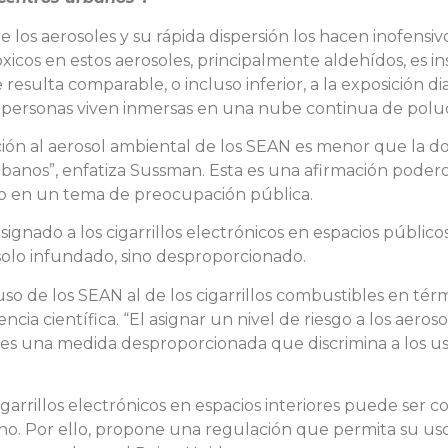
 los aerosoles y su rápida dispersión los hacen inofensi
cos en estos aerosoles, principalmente aldehídos, es insi
resulta comparable, o incluso inferior, a la exposición di
e personas viven inmersas en una nube continua de polu
ión al aerosol ambiental de los SEAN es menor que la dos
rbanos”, enfatiza Sussman. Esta es una afirmación poder
do en un tema de preocupación pública.
asignado a los cigarrillos electrónicos en espacios públic
 solo infundado, sino desproporcionado.
uso de los SEAN al de los cigarrillos combustibles en tér
ncia científica. “El asignar un nivel de riesgo a los aeros
s una medida desproporcionada que discrimina a los usu
arrillos electrónicos en espacios interiores puede ser c
ino. Por ello, propone una regulación que permita su uso