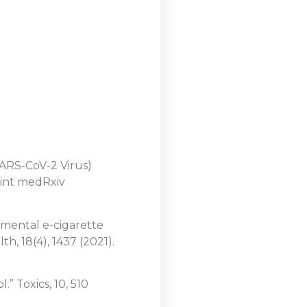
SARS-CoV-2 Virus)
rint medRxiv
onmental e-cigarette
h, 18(4), 1437 (2021).
” Toxics, 10, 510