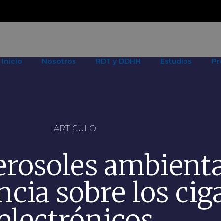
Inicio
Nosotros
RDT y DDHH
Estudios
Pr
ARTÍCULO
erosoles ambienta
ncia sobre los cig
electrónicos